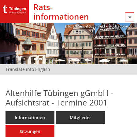
Rats­
informationen
Bild: @Manuel Schönfeld – stock.adobe.com
Translate into English
Altenhilfe Tübingen gGmbH -
Aufsichtsrat - Termine 2001
Informationen
Mitglieder
Sitzungen