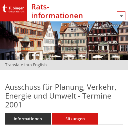
Rats­
informationen
Bild: @Manuel Schönfeld – stock.adobe.com
Translate into English
Ausschuss für Planung, Verkehr,
Energie und Umwelt - Termine
2001
Informationen
Sitzungen