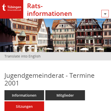
Rats­
informationen
Bild: @Manuel Schönfeld – stock.adobe.com
Translate into English
Jugendgemeinderat - Termine
2001
Informationen
Mitglieder
Sitzungen