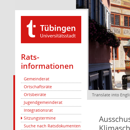
Rats­
informationen
Gemeinderat
Ortschaftsräte
Ortsbeiräte
Translate into Engl
Jugendgemeinderat
Integrationsrat
Ausschus
Sitzungstermine
Klimasc
Suche nach Ratsdokumenten