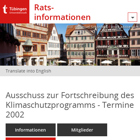
Rats­
informationen
Bild: @Manuel Schönfeld – stock.adobe.com
Translate into English
Ausschuss zur Fortschreibung des
Klimaschutzprogramms - Termine
2002
Informationen
Mitglieder