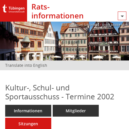
Rats­
informationen
Bild: @Manuel Schönfeld – stock.adobe.com
Translate into English
Kultur-, Schul- und
Sportausschuss - Termine 2002
Informationen
Mitglieder
Sitzungen