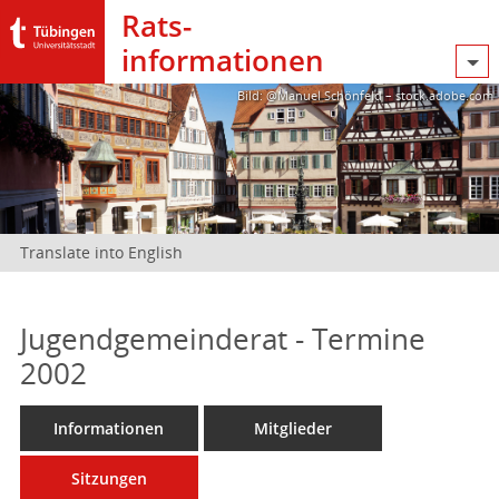
Rats­
informationen
Bild: @Manuel Schönfeld – stock.adobe.com
Translate into English
Jugendgemeinderat - Termine
2002
Informationen
Mitglieder
Sitzungen