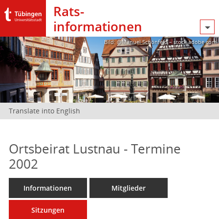
Rats­
informationen
Bild: @Manuel Schönfeld – stock.adobe.com
Translate into English
Ortsbeirat Lustnau - Termine
2002
Informationen
Mitglieder
Sitzungen