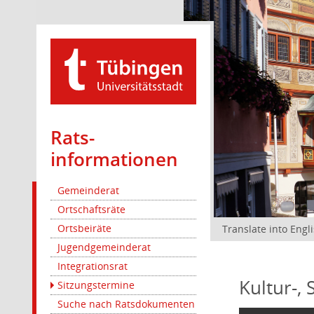
Rats­
informationen
Gemeinderat
Ortschaftsräte
Ortsbeiräte
Translate into Engl
Jugendgemeinderat
Integrationsrat
Kultur-,
Sitzungstermine
Suche nach Ratsdokumenten