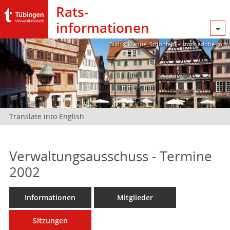
Rats­
informationen
Bild: @Manuel Schönfeld – stock.adobe.com
Translate into English
Verwaltungsausschuss - Termine
2002
Informationen
Mitglieder
Sitzungen