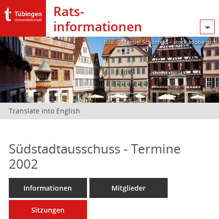
Rats­
informationen
Bild: @Manuel Schönfeld – stock.adobe.com
Translate into English
Südstadtausschuss - Termine
2002
Informationen
Mitglieder
Sitzungen