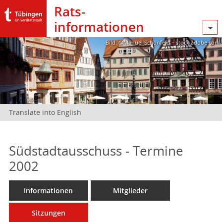
Rats­
informationen
Bild: @Manuel Schönfeld – stock.adobe.com
Translate into English
Südstadtausschuss - Termine
2002
Informationen
Mitglieder
Sitzungen