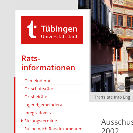
Rats­
informationen
Gemeinderat
Ortschaftsräte
Ortsbeiräte
Translate into Engl
Jugendgemeinderat
Integrationsrat
Ausschus
Sitzungstermine
2002
Suche nach Ratsdokumenten