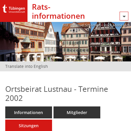
Rats­
informationen
Bild: @Manuel Schönfeld – stock.adobe.com
Translate into English
Ortsbeirat Lustnau - Termine
2002
Informationen
Mitglieder
Sitzungen