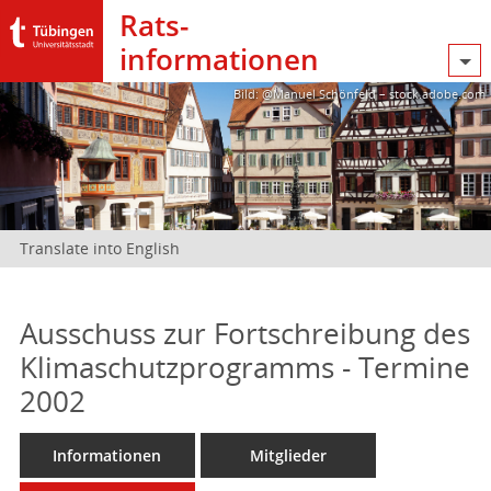
Rats­
informationen
Bild: @Manuel Schönfeld – stock.adobe.com
Translate into English
Ausschuss zur Fortschreibung des
Klimaschutzprogramms - Termine
2002
Informationen
Mitglieder