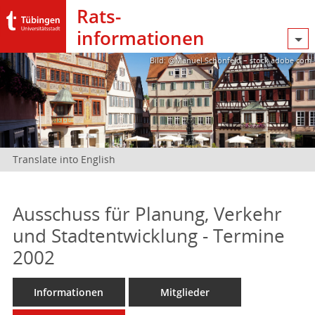
Rats­
informationen
Bild: @Manuel Schönfeld – stock.adobe.com
Translate into English
Ausschuss für Planung, Verkehr
und Stadtentwicklung - Termine
2002
Informationen
Mitglieder