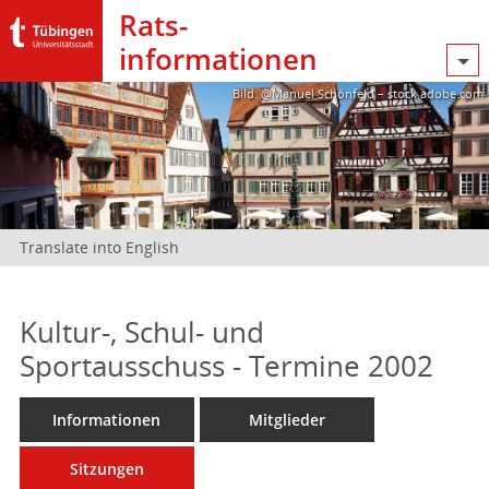
Rats­
informationen
Bild: @Manuel Schönfeld – stock.adobe.com
Translate into English
Kultur-, Schul- und
Sportausschuss - Termine 2002
Informationen
Mitglieder
Sitzungen