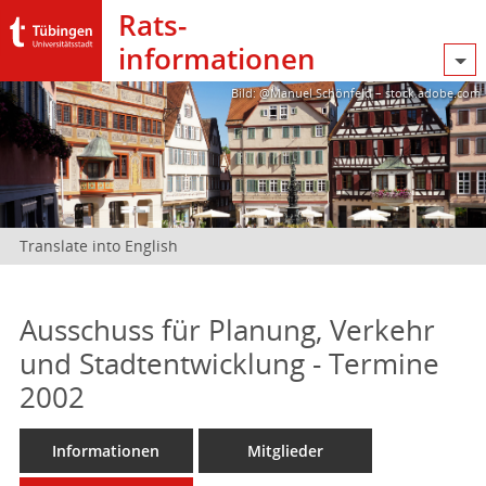
Rats­
informationen
Bild: @Manuel Schönfeld – stock.adobe.com
Translate into English
Ausschuss für Planung, Verkehr
und Stadtentwicklung - Termine
2002
Informationen
Mitglieder