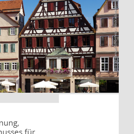
Bild: @Manuel Schönfeld – stock.adobe.com
nung,
husses für