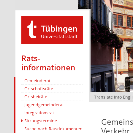
Rats­
informationen
Gemeinderat
Ortschaftsräte
Ortsbeiräte
Translate into Engl
Jugendgemeinderat
Integrationsrat
Gemeinsa
Sitzungstermine
Verkehr 
Suche nach Ratsdokumenten