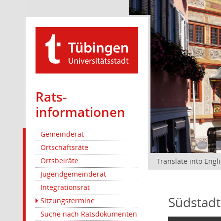
Rats­
informationen
Gemeinderat
Ortschaftsräte
Ortsbeiräte
Translate into Engl
Jugendgemeinderat
Integrationsrat
Südstadt
Sitzungstermine
Suche nach Ratsdokumenten