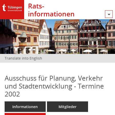
Rats­
informationen
Bild: @Manuel Schönfeld – stock.adobe.com
Translate into English
Ausschuss für Planung, Verkehr
und Stadtentwicklung - Termine
2002
Informationen
Mitglieder