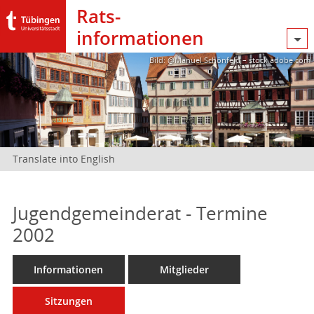
Rats­
informationen
Bild: @Manuel Schönfeld – stock.adobe.com
Translate into English
Jugendgemeinderat - Termine
2002
Informationen
Mitglieder
Sitzungen