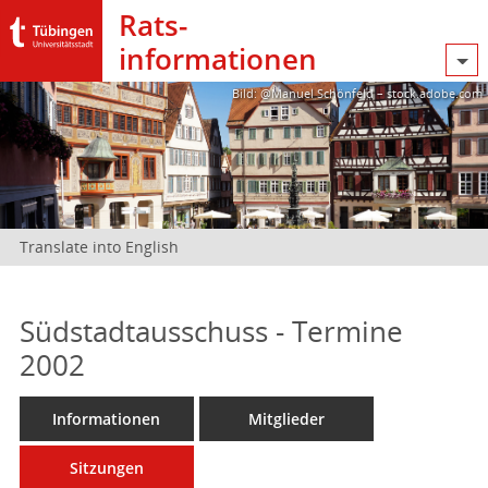
Rats­
informationen
Bild: @Manuel Schönfeld – stock.adobe.com
Translate into English
Südstadtausschuss - Termine
2002
Informationen
Mitglieder
Sitzungen