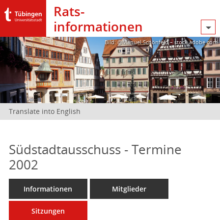
Rats­
informationen
Bild: @Manuel Schönfeld – stock.adobe.com
Translate into English
Südstadtausschuss - Termine
2002
Informationen
Mitglieder
Sitzungen