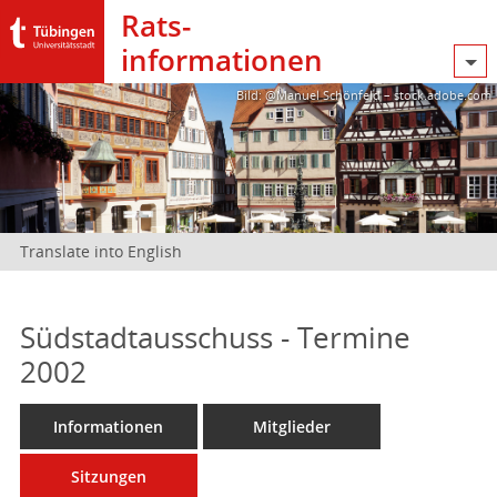
Rats­
informationen
Bild: @Manuel Schönfeld – stock.adobe.com
Translate into English
Südstadtausschuss - Termine
2002
Informationen
Mitglieder
Sitzungen