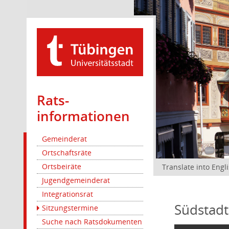
Rats­
informationen
Gemeinderat
Ortschaftsräte
Ortsbeiräte
Translate into Engl
Jugendgemeinderat
Integrationsrat
Südstadt
Sitzungstermine
Suche nach Ratsdokumenten