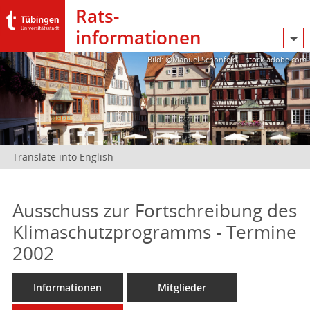
Rats­
informationen
Bild: @Manuel Schönfeld – stock.adobe.com
Translate into English
Ausschuss zur Fortschreibung des
Klimaschutzprogramms - Termine
2002
Informationen
Mitglieder