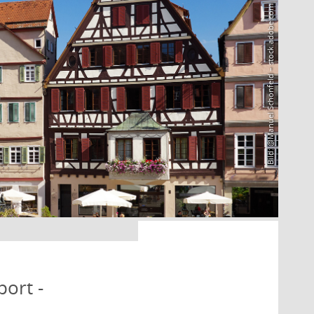
Bild: @Manuel Schönfeld – stock.adobe.com
port -