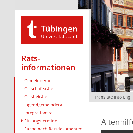
Rats­
informationen
Gemeinderat
Ortschaftsräte
Ortsbeiräte
Translate into Engl
Jugendgemeinderat
Integrationsrat
Altenhil
Sitzungstermine
Suche nach Ratsdokumenten