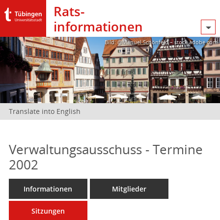
Rats­
informationen
Bild: @Manuel Schönfeld – stock.adobe.com
Translate into English
Verwaltungsausschuss - Termine
2002
Informationen
Mitglieder
Sitzungen