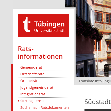
Rats­
informationen
Gemeinderat
Ortschaftsräte
Ortsbeiräte
Translate into Engl
Jugendgemeinderat
Integrationsrat
Südstadt
Sitzungstermine
Suche nach Ratsdokumenten