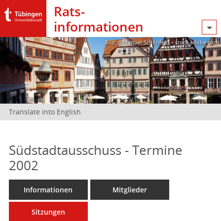
Rats­
informationen
Bild: @Manuel Schönfeld – stock.adobe.com
Translate into English
Südstadtausschuss - Termine
2002
Informationen
Mitglieder
Sitzungen