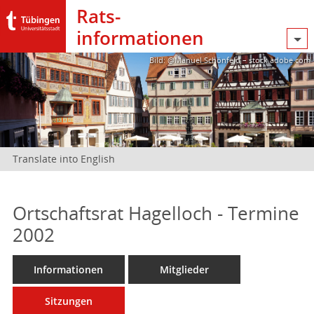
Rats­
informationen
Bild: @Manuel Schönfeld – stock.adobe.com
Translate into English
Ortschaftsrat Hagelloch - Termine
2002
Informationen
Mitglieder
Sitzungen