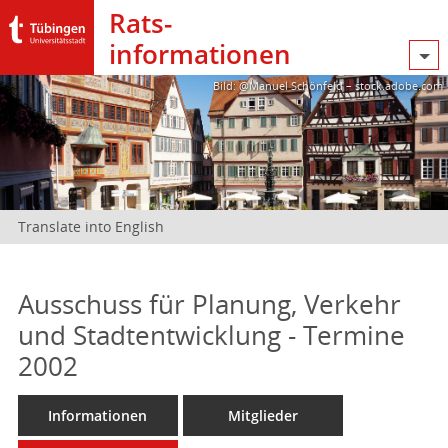
Rats­
informationen
Bild: @Manuel Schönfeld – stock.adobe.com
Translate into English
Ausschuss für Planung, Verkehr
und Stadtentwicklung - Termine
2002
Informationen
Mitglieder