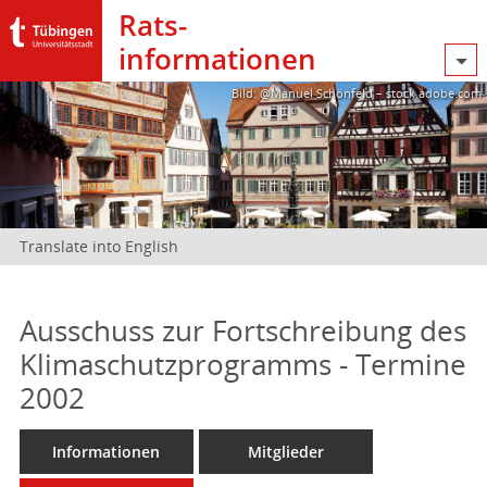
Rats­
informationen
Bild: @Manuel Schönfeld – stock.adobe.com
Translate into English
Ausschuss zur Fortschreibung des
Klimaschutzprogramms - Termine
2002
Informationen
Mitglieder