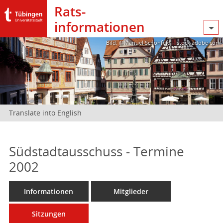
Rats­
informationen
Bild: @Manuel Schönfeld – stock.adobe.com
Translate into English
Südstadtausschuss - Termine
2002
Informationen
Mitglieder
Sitzungen