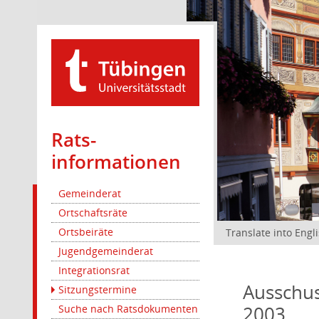
Rats­
informationen
Gemeinderat
Ortschaftsräte
Ortsbeiräte
Translate into Engl
Jugendgemeinderat
Integrationsrat
Ausschus
Sitzungstermine
2003
Suche nach Ratsdokumenten