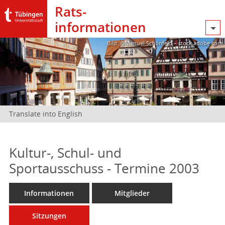
Rats­
informationen
Bild: @Manuel Schönfeld – stock.adobe.com
Translate into English
Kultur-, Schul- und
Sportausschuss - Termine 2003
Informationen
Mitglieder
Sitzungen