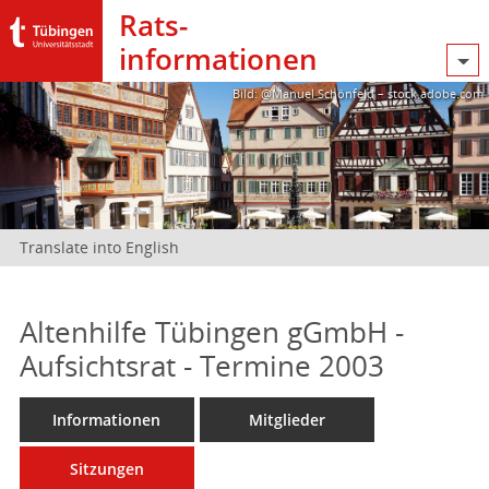
Rats­
informationen
Bild: @Manuel Schönfeld – stock.adobe.com
Translate into English
Altenhilfe Tübingen gGmbH -
Aufsichtsrat - Termine 2003
Informationen
Mitglieder
Sitzungen