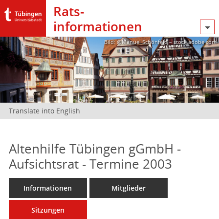
Rats­
informationen
Bild: @Manuel Schönfeld – stock.adobe.com
Translate into English
Altenhilfe Tübingen gGmbH -
Aufsichtsrat - Termine 2003
Informationen
Mitglieder
Sitzungen