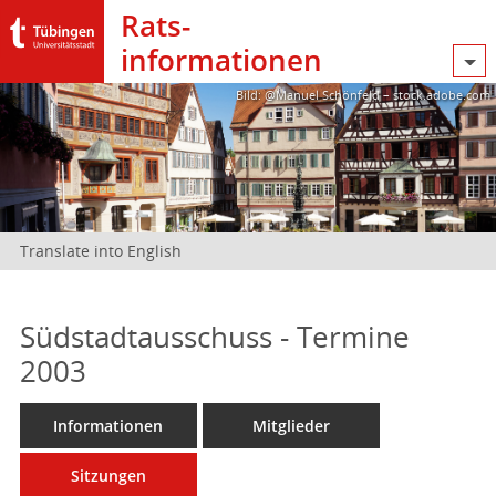
Rats­
informationen
Bild: @Manuel Schönfeld – stock.adobe.com
Translate into English
Südstadtausschuss - Termine
2003
Informationen
Mitglieder
Sitzungen