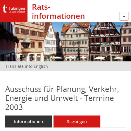
Rats­
informationen
Bild: @Manuel Schönfeld – stock.adobe.com
Translate into English
Ausschuss für Planung, Verkehr,
Energie und Umwelt - Termine
2003
Informationen
Sitzungen