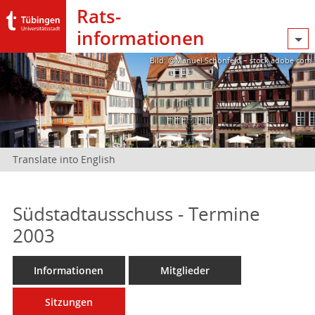
Rats­
informationen
Bild: @Manuel Schönfeld – stock.adobe.com
Translate into English
Südstadtausschuss - Termine
2003
Informationen
Mitglieder
Sitzungen