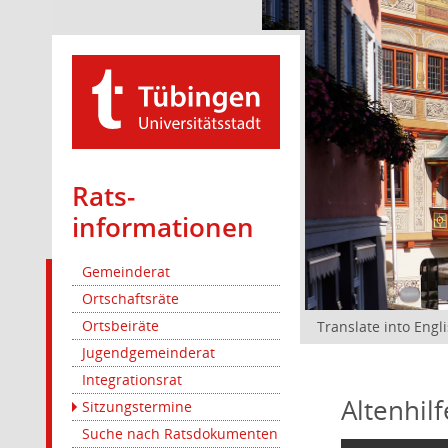
Rats­
informationen
Gemeinderat
Ortschaftsräte
Ortsbeiräte
Translate into Engl
Jugendgemeinderat
Integrationsrat
Altenhil
Sitzungstermine
Suche nach Ratsdokumenten