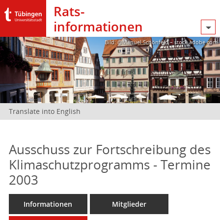
Rats­
informationen
Bild: @Manuel Schönfeld – stock.adobe.com
Translate into English
Ausschuss zur Fortschreibung des
Klimaschutzprogramms - Termine
2003
Informationen
Mitglieder