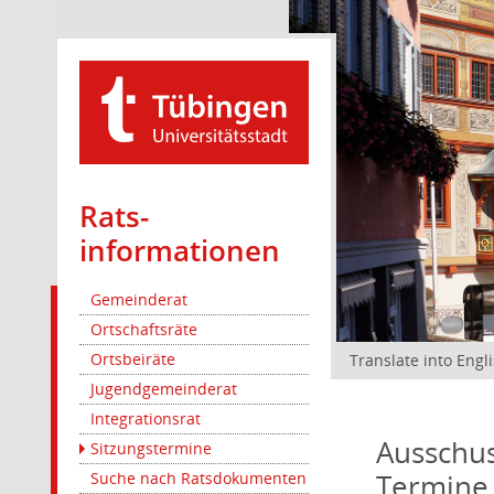
Rats­
informationen
Gemeinderat
Ortschaftsräte
Ortsbeiräte
Translate into Engl
Jugendgemeinderat
Integrationsrat
Ausschus
Sitzungstermine
Termine
Suche nach Ratsdokumenten