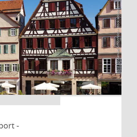
Bild: @Manuel Schönfeld – stock.adobe.com
port -