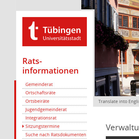
Rats­
informationen
Gemeinderat
Ortschaftsräte
Ortsbeiräte
Translate into Engl
Jugendgemeinderat
Integrationsrat
Verwaltu
Sitzungstermine
Suche nach Ratsdokumenten