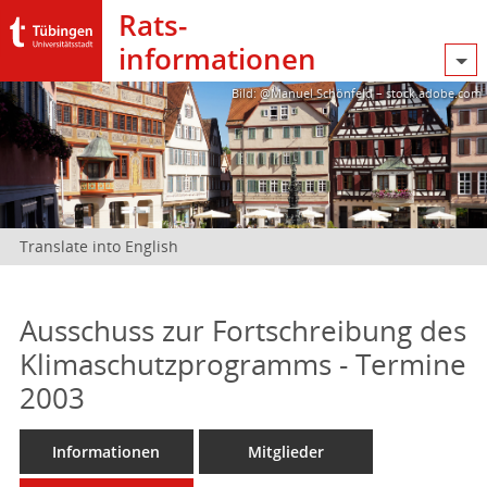
Rats­
informationen
Bild: @Manuel Schönfeld – stock.adobe.com
Translate into English
Ausschuss zur Fortschreibung des
Klimaschutzprogramms - Termine
2003
Informationen
Mitglieder