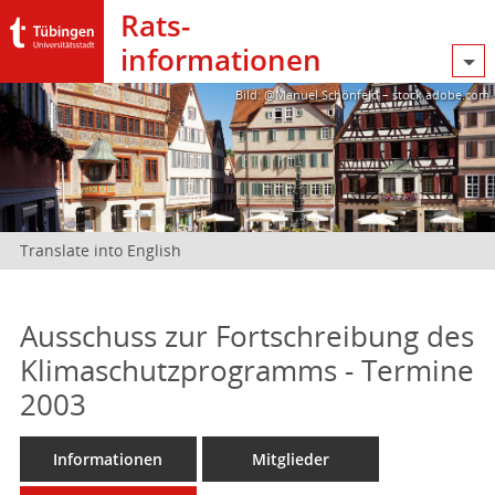
Rats­
informationen
Bild: @Manuel Schönfeld – stock.adobe.com
Translate into English
Ausschuss zur Fortschreibung des
Klimaschutzprogramms - Termine
2003
Informationen
Mitglieder