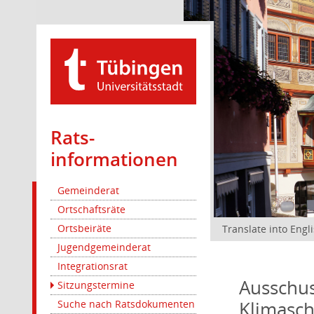
Rats­
informationen
Gemeinderat
Ortschaftsräte
Ortsbeiräte
Translate into Engl
Jugendgemeinderat
Integrationsrat
Ausschus
Sitzungstermine
Klimasc
Suche nach Ratsdokumenten